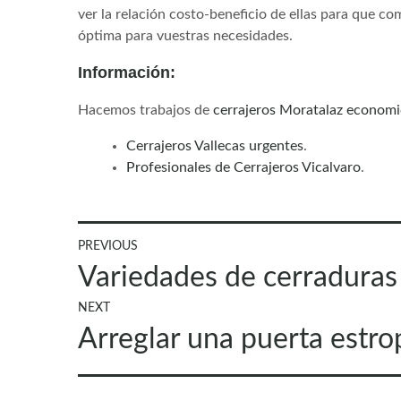
ver la relación costo-beneficio de ellas para que co
óptima para vuestras necesidades.
Información:
Hacemos trabajos de
cerrajeros Moratalaz econom
Cerrajeros Vallecas urgentes
.
Profesionales de Cerrajeros Vicalvaro
.
Navegación
PREVIOUS
Previous
Variedades de cerraduras
de
post:
NEXT
entradas
Next
Arreglar una puerta estr
post: