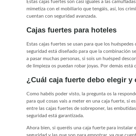
Estas cajas fuertes son casi iguales a las camuflada
mimetiza con el mobiliario que tengáis, así, los cri
cuentan con seguridad avanzada.
Cajas fuertes para hoteles
Estas cajas fuertes se usan para que los huéspedes d
seguridad está diseñado para que la combinación s
a pasar muchas personas, si sois un huésped desconfi
de limpieza os puedan robar joyas. Por demás está 
¿Cuál caja fuerte debo elegir 
Como habéis poder visto, la pregunta os la respondé
para qué cosas vais a meter en una caja fuerte, si e
entre las cajas fuertes de sobreponer, las embutidas,
seguridad está garantizada.
Ahora bien, si queréis una caja fuerte para instalar 
seguridad y las que son para empotrar, ya que cuen