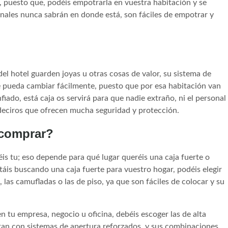
s, puesto que, podéis empotrarla en vuestra habitación y se
minales nunca sabrán en donde está, son fáciles de empotrar y
el hotel guarden joyas u otras cosas de valor, su sistema de
e pueda cambiar fácilmente, puesto que por esa habitación van
ado, está caja os servirá para que nadie extraño, ni el personal
deciros que ofrecen mucha seguridad y protección.
y comprar?
is tu; eso depende para qué lugar queréis una caja fuerte o
stáis buscando una caja fuerte para vuestro hogar, podéis elegir
 las camufladas o las de piso, ya que son fáciles de colocar y su
en tu empresa, negocio u oficina, debéis escoger las de alta
tan con sistemas de apertura reforzados, y sus combinaciones